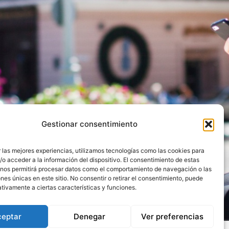
Gestionar consentimiento
 las mejores experiencias, utilizamos tecnologías como las cookies para
o acceder a la información del dispositivo. El consentimiento de estas
 nos permitirá procesar datos como el comportamiento de navegación o las
ones únicas en este sitio. No consentir o retirar el consentimiento, puede
tivamente a ciertas características y funciones.
ceptar
Denegar
Ver preferencias